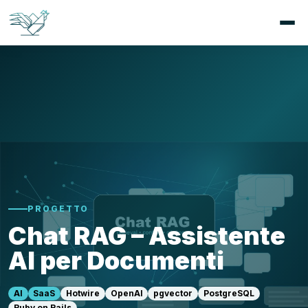
PROGETTO
Chat RAG – Assistente
AI per Documenti
AI
SaaS
Hotwire
OpenAI
pgvector
PostgreSQL
Ruby on Rails