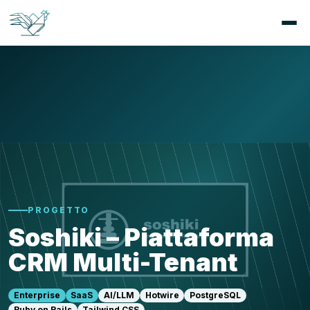
PROGETTO
Soshiki – Piattaforma
CRM Multi-Tenant
Enterprise
SaaS
AI/LLM
Hotwire
PostgreSQL
Ruby on Rails
Tailwind CSS