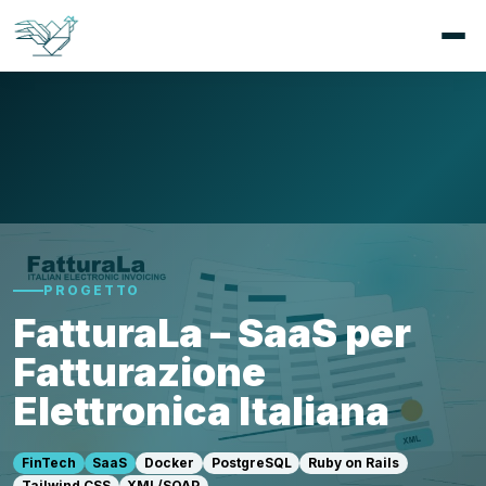
PROGETTO
FatturaLa – SaaS per
Fatturazione
Elettronica Italiana
FinTech
SaaS
Docker
PostgreSQL
Ruby on Rails
Tailwind CSS
XML/SOAP